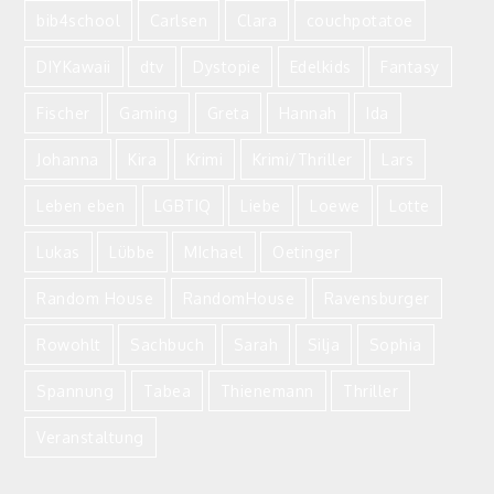
bib4school
Carlsen
Clara
couchpotatoe
DIYKawaii
dtv
Dystopie
Edelkids
Fantasy
Fischer
Gaming
Greta
Hannah
Ida
Johanna
Kira
Krimi
Krimi/Thriller
Lars
Leben eben
LGBTIQ
Liebe
Loewe
Lotte
Lukas
Lübbe
MIchael
Oetinger
Random House
RandomHouse
Ravensburger
Rowohlt
Sachbuch
Sarah
Silja
Sophia
Spannung
Tabea
Thienemann
Thriller
Veranstaltung