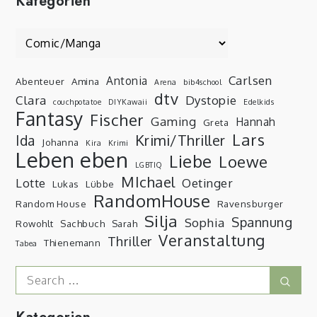
Kategorien
Kategorien
Carlsen
Antonia
Abenteuer
Amina
Arena
bib4school
dtv
Clara
Dystopie
couchpotatoe
DIYKawaii
Edelkids
Fantasy
Fischer
Gaming
Hannah
Greta
Lars
Krimi/Thriller
Ida
Johanna
Kira
Krimi
Leben eben
Liebe
Loewe
LGBTIQ
MIchael
Lotte
Oetinger
Lukas
Lübbe
RandomHouse
Random House
Ravensburger
Silja
Spannung
Sophia
Rowohlt
Sachbuch
Sarah
Veranstaltung
Thriller
Thienemann
Tabea
Search
Sear
for: