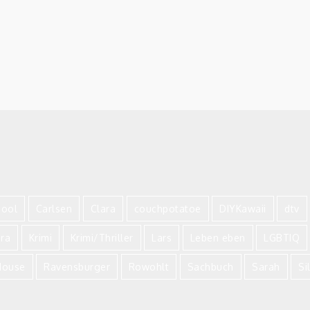
hool
Carlsen
Clara
couchpotatoe
DIYKawaii
dtv
ira
Krimi
Krimi/Thriller
Lars
Leben eben
LGBTIQ
ouse
Ravensburger
Rowohlt
Sachbuch
Sarah
Si