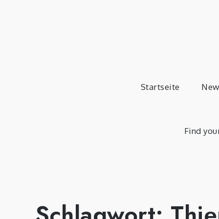
Skip
to
content
Startseite
New
Find you
Schlagwort:
Thi