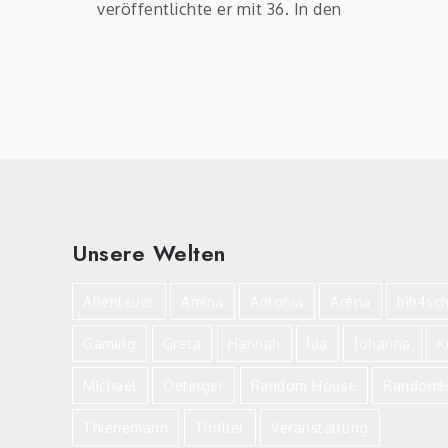
veröffentlichte er mit 36. In den
Unsere Welten
Abenteuer
Amina
Antonia
Arena
bib4sc
Gaming
Greta
Hannah
Ida
Johanna
K
MIchael
Oetinger
Random House
RandomH
Thienemann
Thriller
Veranstaltung