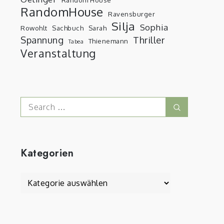
RandomHouse
Ravensburger
Silja
Sophia
Rowohlt
Sachbuch
Sarah
Spannung
Thriller
Thienemann
Tabea
Veranstaltung
Search
Search
for:
Kategorien
Kategorien