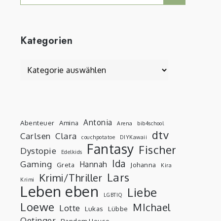
for:
Kategorien
Kategorien
Antonia
Abenteuer
Amina
Arena
bib4school
dtv
Carlsen
Clara
couchpotatoe
DIYKawaii
Fantasy
Fischer
Dystopie
Edelkids
Ida
Gaming
Hannah
Greta
Johanna
Kira
Lars
Krimi/Thriller
Krimi
Leben eben
Liebe
LGBTIQ
Loewe
MIchael
Lotte
Lukas
Lübbe
Oetinger
Random House