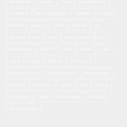
bib4school
Carlsen
Clara
couchpotatoe
DIYKawaii
dtv
Dystopie
Edelkids
Fantasy
Fischer
Gaming
Greta
Hannah
Ida
Johanna
Kira
Krimi
Krimi/Thriller
Lars
Leben eben
LGBTIQ
Liebe
Loewe
Lotte
Lukas
Lübbe
MIchael
Oetinger
Random House
RandomHouse
Ravensburger
Rowohlt
Sachbuch
Sarah
Silja
Sophia
Spannung
Tabea
Thienemann
Thriller
Veranstaltung