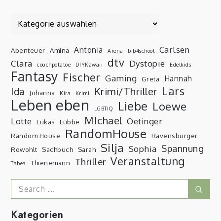
Kategorien
Carlsen
Antonia
Abenteuer
Amina
Arena
bib4school
dtv
Clara
Dystopie
couchpotatoe
DIYKawaii
Edelkids
Fantasy
Fischer
Gaming
Hannah
Greta
Lars
Krimi/Thriller
Ida
Johanna
Kira
Krimi
Leben eben
Liebe
Loewe
LGBTIQ
MIchael
Lotte
Oetinger
Lukas
Lübbe
RandomHouse
Random House
Ravensburger
Silja
Spannung
Sophia
Rowohlt
Sachbuch
Sarah
Veranstaltung
Thriller
Thienemann
Tabea
Search
Sear
for:
Kategorien