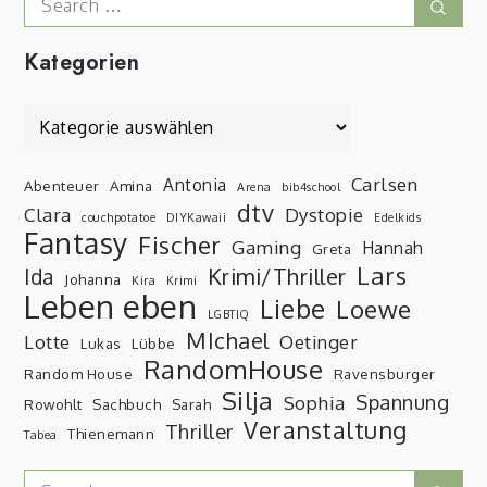
Sear
for:
Kategorien
Kategorien
Carlsen
Antonia
Abenteuer
Amina
Arena
bib4school
dtv
Clara
Dystopie
couchpotatoe
DIYKawaii
Edelkids
Fantasy
Fischer
Gaming
Hannah
Greta
Lars
Krimi/Thriller
Ida
Johanna
Kira
Krimi
Leben eben
Liebe
Loewe
LGBTIQ
MIchael
Lotte
Oetinger
Lukas
Lübbe
RandomHouse
Random House
Ravensburger
Silja
Spannung
Sophia
Rowohlt
Sachbuch
Sarah
Veranstaltung
Thriller
Thienemann
Tabea
Search