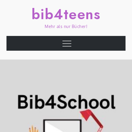
Skip
bib4teens
to
content
Mehr als nur Bücher!
Menu