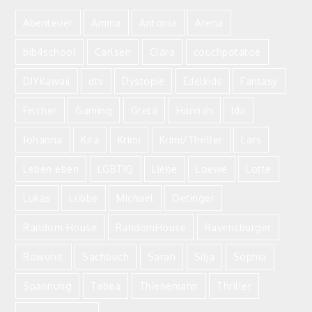
Abenteuer
Amina
Antonia
Arena
bib4school
Carlsen
Clara
couchpotatoe
DIYKawaii
dtv
Dystopie
Edelkids
Fantasy
Fischer
Gaming
Greta
Hannah
Ida
Johanna
Kira
Krimi
Krimi/Thriller
Lars
Leben eben
LGBTIQ
Liebe
Loewe
Lotte
Lukas
Lübbe
MIchael
Oetinger
Random House
RandomHouse
Ravensburger
Rowohlt
Sachbuch
Sarah
Silja
Sophia
Spannung
Tabea
Thienemann
Thriller