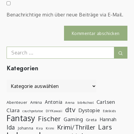
Benachrichtige mich über neue Beiträge via E-Mail.
Search
Sear
for:
Kategorien
Kategorien
Carlsen
Antonia
Abenteuer
Amina
Arena
bib4school
dtv
Clara
Dystopie
couchpotatoe
DIYKawaii
Edelkids
Fantasy
Fischer
Gaming
Hannah
Greta
Lars
Krimi/Thriller
Ida
Johanna
Kira
Krimi