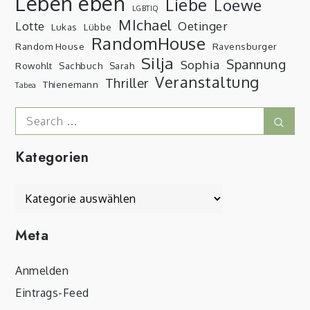
Leben eben
Liebe
Loewe
LGBTIQ
MIchael
Lotte
Oetinger
Lukas
Lübbe
RandomHouse
Random House
Ravensburger
Silja
Spannung
Sophia
Rowohlt
Sachbuch
Sarah
Veranstaltung
Thriller
Thienemann
Tabea
Search
Sear
for:
Kategorien
Kategorien
Meta
Anmelden
Eintrags-Feed