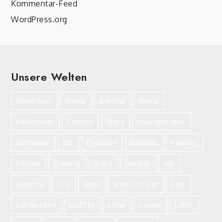
Kommentar-Feed
WordPress.org
Unsere Welten
Abenteuer
Amina
Antonia
Arena
bib4school
Carlsen
Clara
couchpotatoe
DIYKawaii
dtv
Dystopie
Edelkids
Fantasy
Fischer
Gaming
Greta
Hannah
Ida
Johanna
Kira
Krimi
Krimi/Thriller
Lars
Leben eben
LGBTIQ
Liebe
Loewe
Lotte