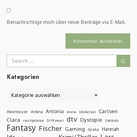
Benachrichtige mich über neue Beiträge via E-Mail.
Search
Sear
for:
Kategorien
Kategorien
Carlsen
Antonia
Abenteuer
Amina
Arena
bib4school
dtv
Clara
Dystopie
couchpotatoe
DIYKawaii
Edelkids
Fantasy
Fischer
Gaming
Hannah
Greta
Lars