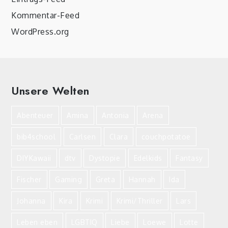
Kommentar-Feed
WordPress.org
Unsere Welten
Abenteuer
Amina
Antonia
Arena
bib4school
Carlsen
Clara
couchpotatoe
DIYKawaii
dtv
Dystopie
Edelkids
Fantasy
Fischer
Gaming
Greta
Hannah
Ida
Johanna
Kira
Krimi
Krimi/Thriller
Lars
Leben eben
LGBTIQ
Liebe
Loewe
Lotte