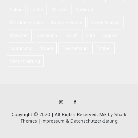
Lukas
Lübbe
MIchael
Oetinger
Random House
RandomHouse
Ravensburger
Rowohlt
Sachbuch
Sarah
Silja
Sophia
Spannung
Tabea
Thienemann
Thriller
Veranstaltung
Instagram
Facebook
Homepage
Copyright © 2020 | All Rights Reserved. Mik by
Shark
Themes
|
Impressum & Datenschutzerklärung