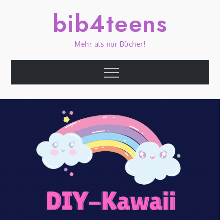
Skip
bib4teens
to
content
Mehr als nur Bücher!
Menu