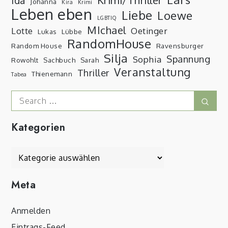
Krimi/Thriller
Ida
Johanna
Kira
Krimi
Leben eben
Liebe
Loewe
LGBTIQ
MIchael
Lotte
Oetinger
Lukas
Lübbe
RandomHouse
Random House
Ravensburger
Silja
Spannung
Sophia
Rowohlt
Sachbuch
Sarah
Veranstaltung
Thriller
Thienemann
Tabea
Search
Sear
for:
Kategorien
Kategorien
Meta
Anmelden
Eintrags-Feed