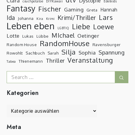
Clara
Dystopie
couchpotatoe
DIYKawaii
Edelkids
Fantasy
Fischer
Gaming
Hannah
Greta
Lars
Krimi/Thriller
Ida
Johanna
Kira
Krimi
Leben eben
Liebe
Loewe
LGBTIQ
MIchael
Lotte
Oetinger
Lukas
Lübbe
RandomHouse
Random House
Ravensburger
Silja
Spannung
Sophia
Rowohlt
Sachbuch
Sarah
Veranstaltung
Thriller
Thienemann
Tabea
Search
Sear
for:
Kategorien
Kategorien
Meta