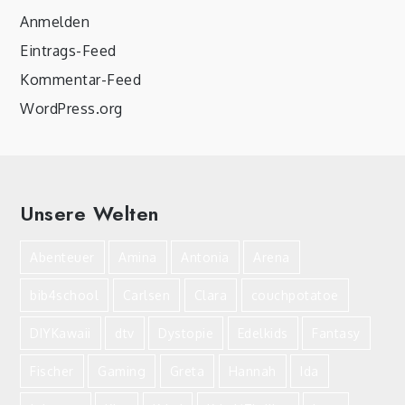
Anmelden
Eintrags-Feed
Kommentar-Feed
WordPress.org
Unsere Welten
Abenteuer
Amina
Antonia
Arena
bib4school
Carlsen
Clara
couchpotatoe
DIYKawaii
dtv
Dystopie
Edelkids
Fantasy
Fischer
Gaming
Greta
Hannah
Ida