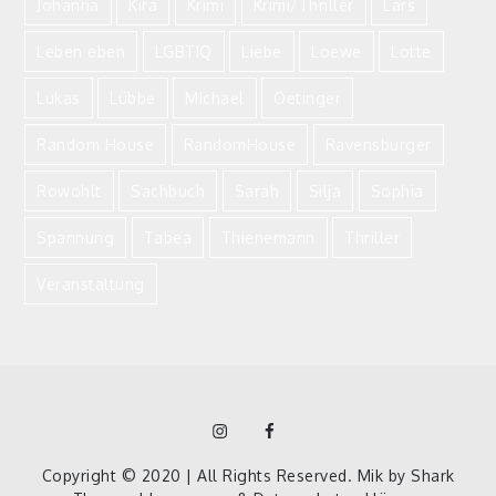
Johanna
Kira
Krimi
Krimi/Thriller
Lars
Leben eben
LGBTIQ
Liebe
Loewe
Lotte
Lukas
Lübbe
MIchael
Oetinger
Random House
RandomHouse
Ravensburger
Rowohlt
Sachbuch
Sarah
Silja
Sophia
Spannung
Tabea
Thienemann
Thriller
Veranstaltung
Instagram
Facebook
Homepage
Copyright © 2020 | All Rights Reserved. Mik by
Shark