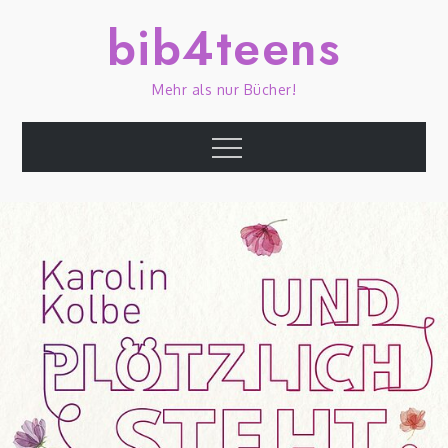
Skip
bib4teens
to
content
Mehr als nur Bücher!
Menu