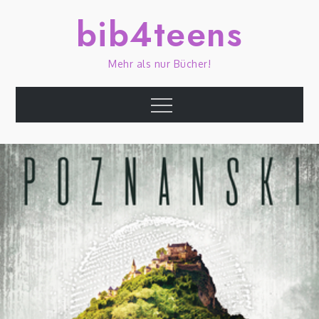
Skip
bib4teens
to
content
Mehr als nur Bücher!
Menu