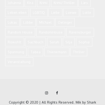
Johanna
Kira
Krimi
Krimi/Thriller
Lars
Leben eben
LGBTIQ
Liebe
Loewe
Lotte
Lukas
Lübbe
MIchael
Oetinger
Random House
RandomHouse
Ravensburger
Rowohlt
Sachbuch
Sarah
Silja
Sophia
Spannung
Tabea
Thienemann
Thriller
Veranstaltung
Instagram
Facebook
Homepage
Copyright © 2020 | All Rights Reserved. Mik by
Shark