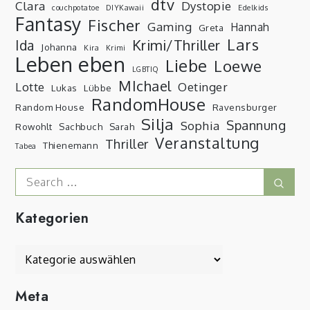
dtv
Clara
Dystopie
couchpotatoe
DIYKawaii
Edelkids
Fantasy
Fischer
Gaming
Hannah
Greta
Lars
Krimi/Thriller
Ida
Johanna
Kira
Krimi
Leben eben
Liebe
Loewe
LGBTIQ
MIchael
Lotte
Oetinger
Lukas
Lübbe
RandomHouse
Random House
Ravensburger
Silja
Spannung
Sophia
Rowohlt
Sachbuch
Sarah
Veranstaltung
Thriller
Thienemann
Tabea
Search
Sear
for:
Kategorien
Kategorien
Meta