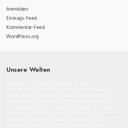
Anmelden
Eintrags-Feed
Kommentar-Feed
WordPress.org
Unsere Welten
Abenteuer
Amina
Antonia
Arena
bib4school
Carlsen
Clara
couchpotatoe
DIYKawaii
dtv
Dystopie
Edelkids
Fantasy
Fischer
Gaming
Greta
Hannah
Ida