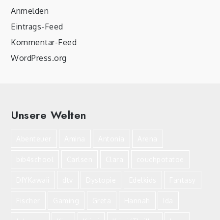
Anmelden
Eintrags-Feed
Kommentar-Feed
WordPress.org
Unsere Welten
Abenteuer
Amina
Antonia
Arena
bib4school
Carlsen
Clara
couchpotatoe
DIYKawaii
dtv
Dystopie
Edelkids
Fantasy
Fischer
Gaming
Greta
Hannah
Ida