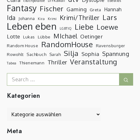
couchpotatoe
DIYKawaii
Edelkids
Fantasy
Fischer
Gaming
Hannah
Greta
Lars
Krimi/Thriller
Ida
Johanna
Kira
Krimi
Leben eben
Liebe
Loewe
LGBTIQ
MIchael
Lotte
Oetinger
Lukas
Lübbe
RandomHouse
Random House
Ravensburger
Silja
Spannung
Sophia
Rowohlt
Sachbuch
Sarah
Veranstaltung
Thriller
Thienemann
Tabea
Search
Sear
for:
Kategorien
Kategorien
Meta