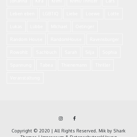
Johanna
Kira
Krimi
Krimi/Thriller
Lars
Leben eben
LGBTIQ
Liebe
Loewe
Lotte
Lukas
Lübbe
MIchael
Oetinger
Random House
RandomHouse
Ravensburger
Rowohlt
Sachbuch
Sarah
Silja
Sophia
Spannung
Tabea
Thienemann
Thriller
Veranstaltung
Instagram
Facebook
Homepage
Copyright © 2020 | All Rights Reserved. Mik by
Shark