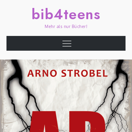
Skip
bib4teens
to
content
Mehr als nur Bücher!
Menu