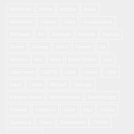
Abenteuer
Amina
Antonia
Arena
bib4school
Carlsen
Clara
couchpotatoe
DIYKawaii
dtv
Dystopie
Edelkids
Fantasy
Fischer
Gaming
Greta
Hannah
Ida
Johanna
Kira
Krimi
Krimi/Thriller
Lars
Leben eben
LGBTIQ
Liebe
Loewe
Lotte
Lukas
Lübbe
MIchael
Oetinger
Random House
RandomHouse
Ravensburger
Rowohlt
Sachbuch
Sarah
Silja
Sophia
Spannung
Tabea
Thienemann
Thriller