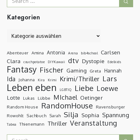
Sear
for:
Kategorien
Kategorien
Carlsen
Antonia
Abenteuer
Amina
Arena
bib4school
dtv
Clara
Dystopie
couchpotatoe
DIYKawaii
Edelkids
Fantasy
Fischer
Gaming
Hannah
Greta
Lars
Krimi/Thriller
Ida
Johanna
Kira
Krimi
Leben eben
Liebe
Loewe
LGBTIQ
MIchael
Lotte
Oetinger
Lukas
Lübbe
RandomHouse
Random House
Ravensburger
Silja
Spannung
Sophia
Rowohlt
Sachbuch
Sarah
Veranstaltung
Thriller
Thienemann
Tabea
Search