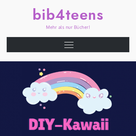
Skip
bib4teens
to
content
Mehr als nur Bücher!
Menu