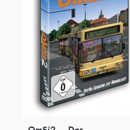
OmSi2 – Der