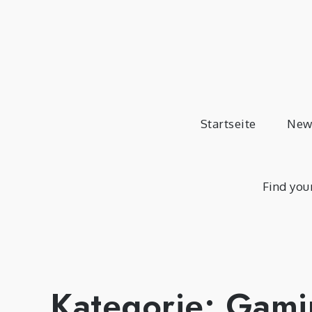
Skip
to
content
Startseite
New
Find you
Kategorie:
Gami