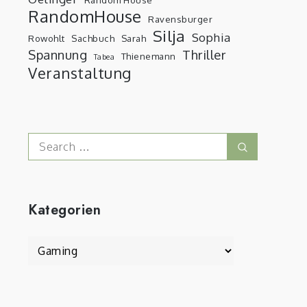
RandomHouse
Ravensburger
Silja
Sophia
Rowohlt
Sachbuch
Sarah
Spannung
Thriller
Thienemann
Tabea
Veranstaltung
Search
Search
for:
Kategorien
Kategorien