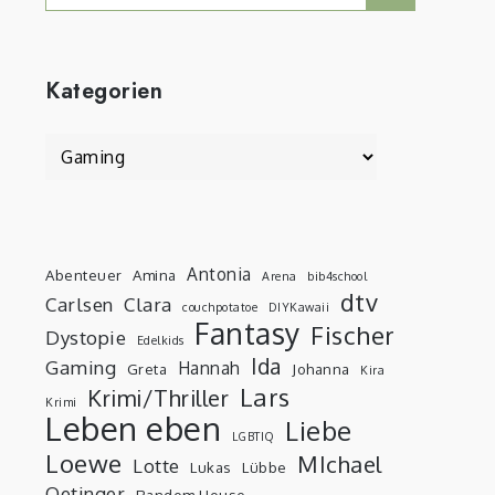
for:
Kategorien
Kategorien
Antonia
Abenteuer
Amina
Arena
bib4school
dtv
Carlsen
Clara
couchpotatoe
DIYKawaii
Fantasy
Fischer
Dystopie
Edelkids
Ida
Gaming
Hannah
Greta
Johanna
Kira
Lars
Krimi/Thriller
Krimi
Leben eben
Liebe
LGBTIQ
Loewe
MIchael
Lotte
Lukas
Lübbe
Oetinger
Random House