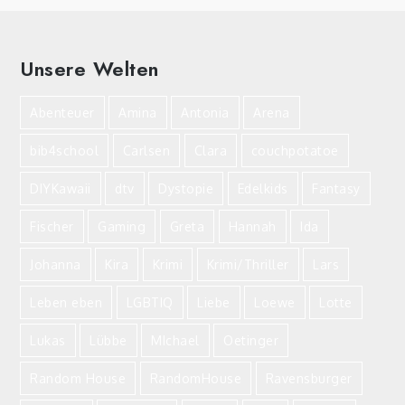
Unsere Welten
Abenteuer
Amina
Antonia
Arena
bib4school
Carlsen
Clara
couchpotatoe
DIYKawaii
dtv
Dystopie
Edelkids
Fantasy
Fischer
Gaming
Greta
Hannah
Ida
Johanna
Kira
Krimi
Krimi/Thriller
Lars
Leben eben
LGBTIQ
Liebe
Loewe
Lotte
Lukas
Lübbe
MIchael
Oetinger
Random House
RandomHouse
Ravensburger