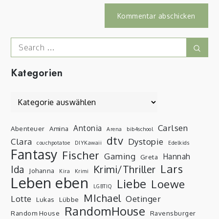
Search
Sear
for:
Kategorien
Kategorien
Carlsen
Antonia
Abenteuer
Amina
Arena
bib4school
dtv
Clara
Dystopie
couchpotatoe
DIYKawaii
Edelkids
Fantasy
Fischer
Gaming
Hannah
Greta
Lars
Krimi/Thriller
Ida
Johanna
Kira
Krimi
Leben eben
Liebe
Loewe
LGBTIQ
MIchael
Lotte
Oetinger
Lukas
Lübbe
RandomHouse
Random House
Ravensburger